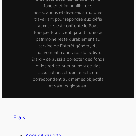
foncier et immobilier des
associations et diverses structures
travaillant pour répondre aux défis
auxquels est confronté le Pays
Basque. Eraiki veut garantir que ce
patrimoine reste durablement au
service de l’intérêt général, du
mouvement, sans visée lucrative.
Eraiki vise aussi à collecter des fonds
et les redistribuer au service des
associations et des projets qui
correspondent aux mêmes objectifs
et valeurs globales.
Eraiki
Accueil du site